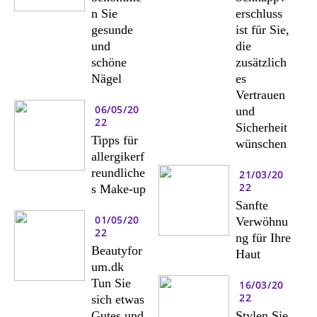
n Sie
erschluss
gesunde
ist für Sie,
und
die
schöne
zusätzlich
Nägel
es
Vertrauen
06/05/20
und
22
Sicherheit
Tipps für
wünschen
allergikerf
reundliche
21/03/20
22
s Make-up
Sanfte
01/05/20
Verwöhnu
22
ng für Ihre
Beautyfor
Haut
um.dk
Tun Sie
16/03/20
22
sich etwas
Gutes und
Stylen Sie