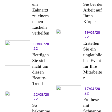
ein
Sie bei der
Zahnarzt
Arbeit auf
zu einem
Ihren
neuen
Körper
Lächeln
19/04/20
verhelfen
22
Erstellen
09/06/20
22
Sie ein
Betrügen
unglaublic
Sie sich
hes Event
nicht um
für Ihre
diesen
Mitarbeite
Beauty-
r
Trend
17/04/20
22
22/05/20
22
Prothese
So
mit
bekomme
Schnappv