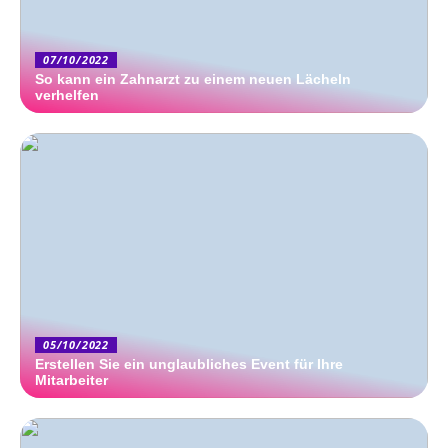
07/10/2022
So kann ein Zahnarzt zu einem neuen Lächeln
verhelfen
05/10/2022
Erstellen Sie ein unglaubliches Event für Ihre
Mitarbeiter