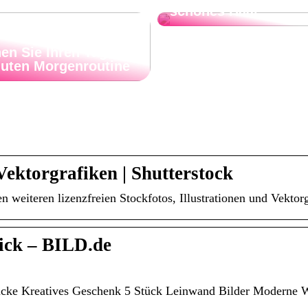
schönes Haar
en Sie Ihren Tag mit
guten Morgenroutine
Vektorgrafiken | Shutterstock
weiteren lizenzfreien Stockfotos, Illustrationen und Vektorg
ick – BILD.de
cke Kreatives Geschenk 5 Stück Leinwand Bilder Modern