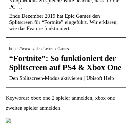
Koop-Modus zu spielen! Bitte beachte, dass für die
PC …
Ende Dezember 2019 hat Epic Games den
Splitscreen für “Fortnite” eingeführt. Wir erklären,
wie das Feature funktioniert.
http s://www.tz.de › Leben › Games
“Fortnite”: So funktioniert der
Splitscreen auf PS4 & Xbox One
Den Splitscreen-Modus aktivieren | Ubisoft Help
Keywords: xbox one 2 spieler anmelden, xbox one
zweiten spieler anmelden