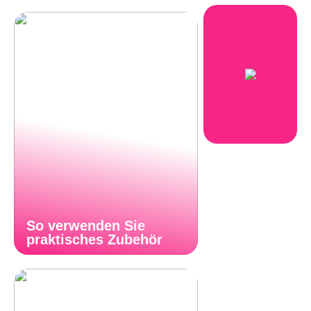
So verwenden Sie
praktisches Zubehör