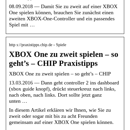
08.09.2018 — Damit Sie zu zweit auf einer XBOX
One spielen können, brauchen Sie zunächst einen
zweiten XBOX-One-Controller und ein passendes
Spiel mit …
http s://praxistipps.chip.de › Spiele
XBOX One zu zweit spielen – so
geht’s – CHIP Praxistipps
XBOX One zu zweit spielen – so geht’s – CHIP
13.03.2016 — Dann geht controller 2 ins dashboard
(xbox guide knopf), drückt steuerkreuz nach links,
nach oben, nach links. Dort sollte jetzt ganz
unten …
In diesem Artikel erklären wir Ihnen, wie Sie zu
zweit oder sogar mit bis zu acht Freunden
gemeinsam auf einer XBOX One spielen können.