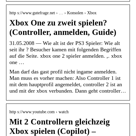
http s://www.gutefrage.net › … › Konsolen › Xbox
Xbox One zu zweit spielen?
(Controller, anmelden, Guide)
31.05.2008 — Wie alt ist der PS3 Spieler: Wie alt
seit ihr ? Besucher kamen mit folgenden Begriffen
auf die Seite. xbox one 2 spieler anmelden. ,. xbox
one …
Man darf das gast profil nicht ingame anmelden.
Man muss es vorher machen: Also Controller 1 ist
mit dem hauptprofil angemeldet, controller 2 ist an
und mit der xbox verbunden. Dann geht controller…
http s://www.youtube.com › watch
Mit 2 Controllern gleichzeig
Xbox spielen (Copilot) –