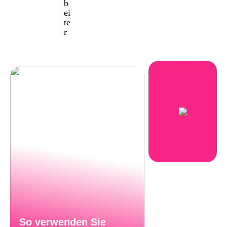
b
ei
te
r
So verwenden Sie