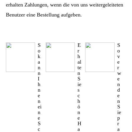
erhalten Zahlungen, wenn die von uns weitergeleiteten
Benutzer eine Bestellung aufgeben.
S
E
S
o
r
o
k
h
v
a
al
e
n
te
r
n
n
w
I
S
e
h
ie
n
n
s
d
e
c
e
n
h
n
ei
ö
S
n
n
ie
e
e
p
S
H
r
c
a
a