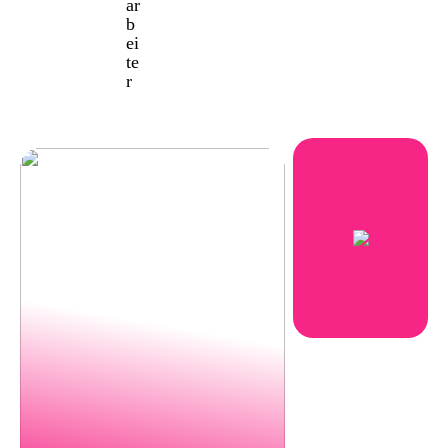
ar
b
ei
te
r