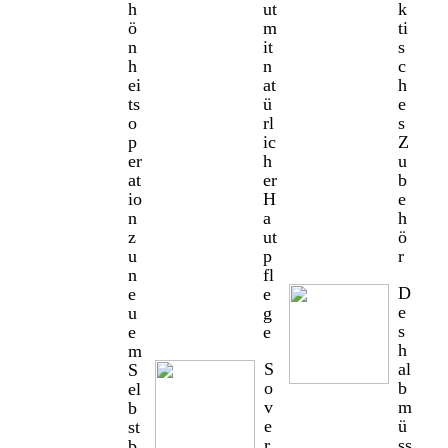
h
ut
k
ö
m
ti
n
it
s
h
n
c
ei
at
h
ts
ü
e
o
rl
s
p
ic
Z
er
h
u
at
er
b
io
H
e
n
a
h
z
ut
ö
u
p
r
n
fl
D
e
e
e
u
g
s
e
e
h
m
S
al
S
o
b
el
v
m
b
e
ü
st
r
ss
b